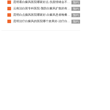
昆明看白癜风医院哪家好点-负面情绪会不会让白癜风扩散呢
·
预约
云南治白斑专科医院-预防白癜风扩散的有效方法有哪些
·
预约
昆明白点癫风医院哪家好-白癜风患者晚餐怎么吃合适呢
·
预约
昆明治疗白癜风的医院哪个效果好-治疗白癜风要避免哪些护理误区
·
预约