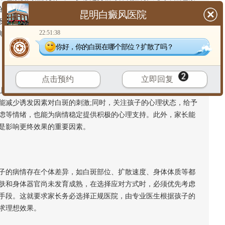
的黑色素细胞，若能及时发现并采取科学的应对措施，可有效阻
昆明白癜风医院
反，若因忽视或延误干预，导致白斑面积扩大、病程延长，不仅
22:51:38
响。因此，早期发现、早期干预是提升儿童白癜风应对效果的关
你好，你的白斑在哪个部位？扩散了吗？
点击预约
立即回复
取决于家庭的护理配合度。家长若能帮助孩子做好日常防护，
能减少诱发因素对白斑的刺激;同时，关注孩子的心理状态，给予
虑等情绪，也能为病情稳定提供积极的心理支持。此外，家长能
是影响更终效果的重要因素。
的病情存在个体差异，如白斑部位、扩散速度、身体体质等都
肤和身体器官尚未发育成熟，在选择应对方式时，必须优先考虑
手段。这就要求家长务必选择正规医院，由专业医生根据孩子的
求理想效果。