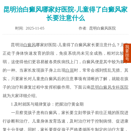
昆明治白癜风哪家好医院-儿童得了白癜风家
长要注意什么
时间: 2025-11-05
作者: 昆明白癜风医院
昆明治
白癜风
哪家好医院-儿童得了白癜风家长要注意什么？儿童
我
要
正处于身体快速发育的阶段，免疫系统尚未完全成熟，相对比较脆
挂
号
弱，这使得他们更容易被各类疾病找上门，白癜风便是其中较为棘手
的一种。当家长发现孩子身上出现
白斑
时，常常会感到慌乱无措。其
实，只要家长对儿童患白癜风后的注意事项有清晰的了解，就能在孩
子的治疗和康复过程中发挥积极作用。下面云南
昆明白癜风专科医院
就为大家详细介绍。
1.及时就医与规律复诊：把握治疗黄金期
一旦察觉孩子患有白癜风，家长要立刻带孩子前往正规的医院进
行诊断和治疗。儿童身体发育迅速，及时治疗对于控制病情、促进康
复十分关键。同时，家长要督促孩子严格遵循医生制定的治疗方案，