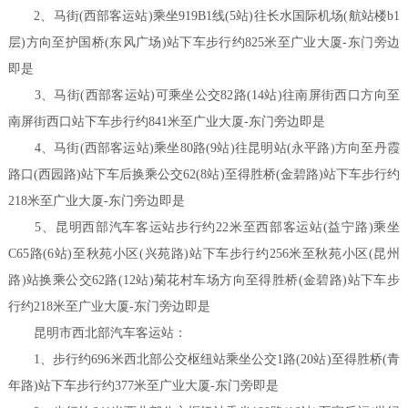
2、马街(西部客运站)乘坐919B1线(5站)往长水国际机场(航站楼b1
层)方向至护国桥(东风广场)站下车步行约825米至广业大厦-东门旁边
即是
3、马街(西部客运站)可乘坐公交82路(14站)往南屏街西口方向至
南屏街西口站下车步行约841米至广业大厦-东门旁边即是
4、马街(西部客运站)乘坐80路(9站)往昆明站(永平路)方向至丹霞
路口(西园路)站下车后换乘公交62(8站)至得胜桥(金碧路)站下车步行约
218米至广业大厦-东门旁边即是
5、昆明西部汽车客运站步行约22米至西部客运站(益宁路)乘坐
C65路(6站)至秋苑小区(兴苑路)站下车步行约256米至秋苑小区(昆州
路)站换乘公交62路(12站)菊花村车场方向至得胜桥(金碧路)站下车步
行约218米至广业大厦-东门旁边即是
昆明市西北部汽车客运站：
1、步行约696米西北部公交枢纽站乘坐公交1路(20站)至得胜桥(青
年路)站下车步行约377米至广业大厦-东门旁即是