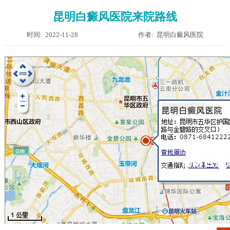
昆明白癜风医院来院路线
时间: 2022-11-28
作者: 昆明白癜风医院