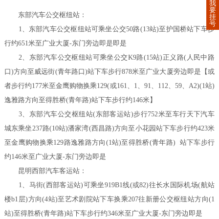
我
要
东部汽车公交枢纽站：
挂
号
1、东部汽车公交枢纽站可乘坐公交50路(13站)至护国桥站下车步
行约651米至广业大厦-东门旁边即是即是
2、东部汽车公交枢纽站可乘坐公交K9路(15站)正义路(人民中路
口)方向至威远街(青年路口)站下车步行878米至广业大厦旁边即是【或
者步行约177米至金鹰购物换乘129(或161、1、91、112、59、A2)(1站)
逸雅路方向至得胜桥(青年路)站下车步行约146米】
3、东部汽车公交枢纽站(东部客运站)步行752米至车行天下汽车
城东乘坐237路(10站)潘家湾(西昌路)方向至小花园站下车步行约423米
至金鹰购物换乘129路逸雅路方向(1站)至得胜桥(青年路) 站下车步行
约146米至广业大厦-东门旁边即是
昆明西部汽车客运站：
1、马街(西部客运站)可乘坐919B1线(或82)往长水国际机场(航站
楼b1层)方向(4站)至艺术剧院站下车换乘207往新册公交枢纽站方向(1
站)至得胜桥(青年路)站下车步行约346米至广业大厦-东门旁边即是