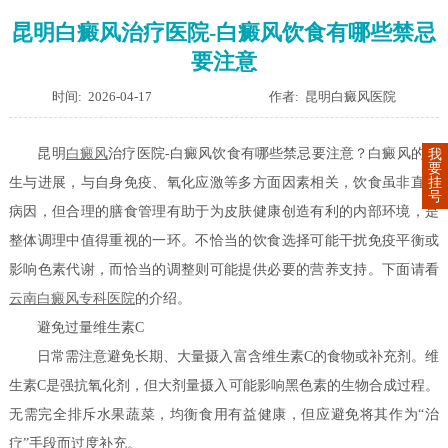
昆明白癜风治疗医院-白癜风饮食有哪些禁忌
要注意
时间: 2026-04-17
作者: 昆明白癜风医院
昆明
白癜风
治疗医院-白癜风饮食有哪些禁忌要注意？白癜风的发
我
要
挂
生与进展，与自身免疫、氧化应激等多方面因素相关，饮食虽非直接
号
病因，但合理的膳食管理有助于为皮肤健康创造有利的内部环境，是
整体调理中值得重视的一环。不恰当的饮食选择可能干扰免疫平衡或
影响色素代谢，而恰当的调整则可能提供必要的营养支持。下面请看
云南白癜风专科医院
的介绍。
避免过量维生素C
日常需注意避免长期、大量摄入富含维生素C的食物或补充剂。维
生素C是强抗氧化剂，但大剂量摄入可能影响黑色素的生物合成过程。
无需完全排斥水果蔬菜，均衡食用有益健康，但应避免将其作为“治
疗”手段而过度补充。