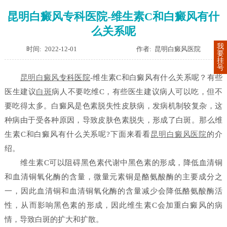
昆明白癜风专科医院-维生素C和白癜风有什
么关系呢
我
时间: 2022-12-01
作者: 昆明白癜风医院
要
挂
号
昆明
白癜风
专科医院
-维生素C和白癜风有什么关系呢？有些
医生建议
白斑
病人不要吃维C，有些医生建议病人可以吃，但不
要吃得太多。白癜风是色素脱失性皮肤病，发病机制较复杂，这
种病由于受各种原因，导致皮肤色素脱失，形成了白斑。那么维
生素C和白癜风有什么关系呢?下面来看看
昆明白癜风医院
的介
绍。
维生素C可以阻碍黑色素代谢中黑色素的形成，降低血清铜
和血清铜氧化酶的含量，微量元素铜是酪氨酸酶的主要成分之
一，因此血清铜和血清铜氧化酶的含量减少会降低酪氨酸酶活
性，从而影响黑色素的形成，因此维生素C会加重白癜风的病
情，导致白斑的扩大和扩散。