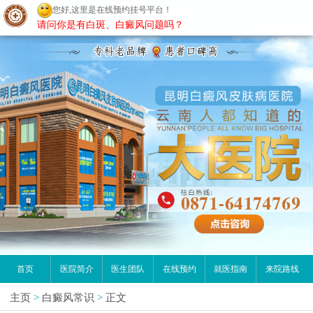
您好,这里是在线预约挂号平台！
昆明白癜风医院
请问你是有白斑、白癜风问题吗？
首页
医院简介
医生团队
在线预约
就医指南
来院路线
主页
>
白癜风常识
>
正文