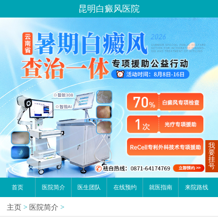
昆明白癜风医院
我
要
挂
号
首页
医院简介
医生团队
在线预约
就医指南
来院路线
主页
>
医院简介
>