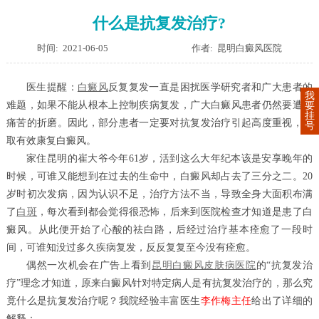
什么是抗复发治疗?
时间: 2021-06-05
作者: 昆明白癜风医院
医生提醒：
白癜风
反复复发一直是困扰医学研究者和广大患者的
我
难题，如果不能从根本上控制疾病复发，广大白癜风患者仍然要遭受
要
挂
痛苦的折磨。因此，部分患者一定要对抗复发治疗引起高度重视，争
号
取有效康复白癜风。
家住昆明的崔大爷今年61岁，活到这么大年纪本该是安享晚年的
时候，可谁又能想到在过去的生命中，白癜风却占去了三分之二。20
岁时初次发病，因为认识不足，治疗方法不当，导致全身大面积布满
了
白斑
，每次看到都会觉得很恐怖，后来到医院检查才知道是患了白
癜风。从此便开始了心酸的祛白路，后经过治疗基本痊愈了一段时
间，可谁知没过多久疾病复发，反反复复至今没有痊愈。
偶然一次机会在广告上看到
昆明白癜风皮肤病医院
的“抗复发治
疗”理念才知道，原来白癜风针对特定病人是有抗复发治疗的，那么究
竟什么是抗复发治疗呢？我院经验丰富医生
李作梅主任
给出了详细的
解释：