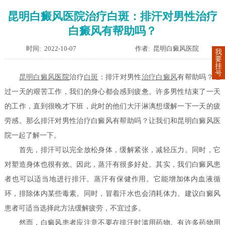
昆明白癜风医院治疗白斑：排汗对男性治疗
白癜风有帮助吗？
时间: 2022-10-07
作者: 昆明白癜风医院
我
要
挂
号
昆明
白癜风
医院
治疗
白斑
：排汗对男性
治疗白癜风
有帮助吗？经
过一天的艰苦工作，我们的身心都会感到疲惫。许多男性结束了一天
的工作，直到很晚才下班，此时的他们大汗淋漓想缓解一下一天的疲
劳感。那么排汗对男性治疗白癜风有帮助吗？让我们和昆明白癜风医
院一起了解一下。
首先，排汗可以完全放松身体，缓解紧张，减轻压力。同时，它
对塑造身体也很有效。因此，蒸汗有很多好处。其实，我们白癜风患
者也可以适当地进行排汗。蒸汗有保健作用。它能增加体内血液循
环，排除体内某些毒素。同时，冒着汗水也会消耗体力。建议白癜风
患者可适当选择此方法缓解疲劳，不宜过多。
然而，白癜风患者应注意不要在排汗时滥用药物。有许多药物用