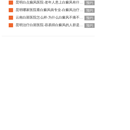
昆明白点癫风医院-老年人患上白癜风有什么特点呢
·
预约
昆明哪家医院看白癜风病专业-白癜风治疗越早恢复越快吗
·
预约
云南白斑医院怎么样-为什么白癜风不痛不痒却难治
·
预约
昆明治疗白斑医院-容易得白癜风的人群是哪些
·
预约