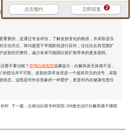
、白斑部位及范围来综合决定。及早进行咨询与评估，有助于为
点击预约
立即回复
需要耐心，效果也因人而异，但积极的态度有助于更好地应对。
重要的，是通过专业评估，了解皮肤变化的根源，并采取适当
的主动关注。将问题置于早期阶段进行应对，往往比在其范围扩
护皮肤的完整性，减少未来可能因白斑扩散带来的更多困扰。
还要不要治呢？
昆明白斑医院
温馨提示：白癜风虽无体感不适，
治”的想法并不可取。皮肤的异常改变是一个值得关注的信号，采取
肤状态。这既是对外在形象的一种爱护，更是对内在健康负责任
多长时
下一篇：
云南治白斑专科医院-308激光治疗白癜风痛不痛呢