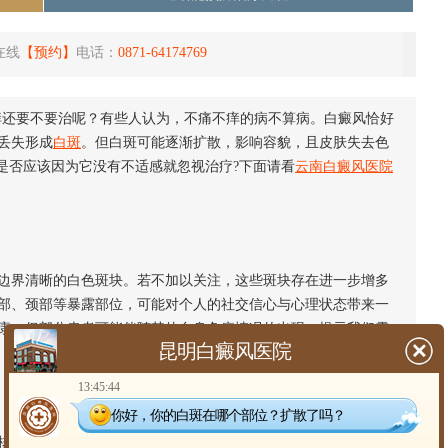
在线
【预约】
电话：
0871-64174769
痒还要不要治呢？有些人认为，不痛不痒的病不算病。白癜风恰好
丢失形成
白斑
。但白斑可能逐渐扩散，影响容貌，且皮肤失去色
是否应该因为它没有不适感就忽视治疗?下面请看
云南白癜风医院
界清晰的白色斑块。若不加以关注，这些斑块存在进一步增多
部、颈部等暴露部位，可能对个人的社交信心与心理状态带来一
康，但部分患者可能伴随其他自身免疫情况的出现，提示我们需
昆明白癜风医院
13:45:44
你好，你的白斑在哪个部位？扩散了吗？
心目标通常在于控制白斑的扩散，并促进色素的恢复。常见的