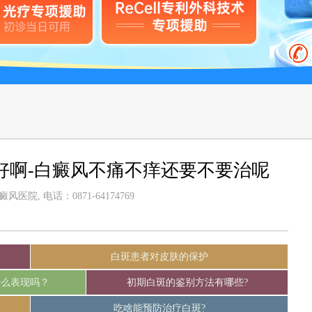
好啊-白癜风不痛不痒还要不要治呢
医院, 电话：0871-64174769
白斑患者对皮肤的保护
什么表现吗？
初期白斑的鉴别方法有哪些?
吃啥能预防治疗白斑?