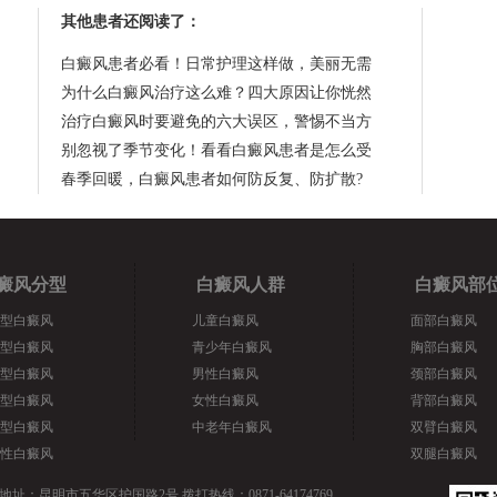
其他患者还阅读了：
白癜风患者必看！日常护理这样做，美丽无需
为什么白癜风治疗这么难？四大原因让你恍然
治疗白癜风时要避免的六大误区，警惕不当方
别忽视了季节变化！看看白癜风患者是怎么受
春季回暖，白癜风患者如何防反复、防扩散?
癜风分型
白癜风人群
白癜风部
型白癜风
儿童白癜风
面部白癜风
型白癜风
青少年白癜风
胸部白癜风
型白癜风
男性白癜风
颈部白癜风
型白癜风
女性白癜风
背部白癜风
型白癜风
中老年白癜风
双臂白癜风
性白癜风
双腿白癜风
地址：昆明市五华区护国路2号 拨打热线：0871-64174769