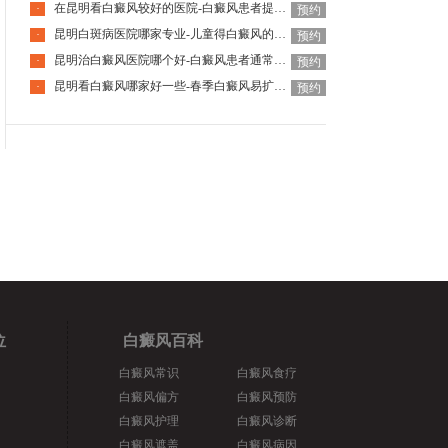
在昆明看白癜风较好的医院-白癜风患者提升免疫力要怎么做
·
预约
昆明白斑病医院哪家专业-儿童得白癜风的概率高吗
·
预约
昆明治白癜风医院哪个好-白癜风患者通常被建议避免食用哪些食物
·
预约
昆明看白癜风哪家好一些-春季白癜风易扩散怎么预防
·
预约
位
白癜风百科
白癜风常识
白癜风食疗
白癜风偏方
白癜风预防
白癜风护理
白癜风诊断
白癜风遮盖
白癜风病因