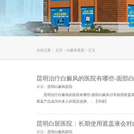
当前位置：
主页
>
白癜风遮盖
>
正文
昆明治疗白癜风的医院有哪些-面部
来源：
昆明白癜风医院
昆明治疗白癜风的医院有哪些-面部白癜风日常能用遮盖
遮盖产品成为许多人的现实选择。…【
详细
】
昆明白斑医院：长期使用遮盖液会对
来源：
昆明白癜风医院