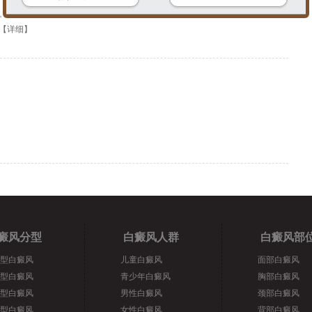
。它能掩盖那些不愿为他人得知的皮肤瑕疵，带来了一些心理上的安慰。出于
【
详细
】
癜风分型
白癜风人群
白癜风部
型白癜风
儿童白癜风
面部白癜风
型白癜风
青少年白癜风
胸部白癜风
型白癜风
男性白癜风
颈部白癜风
型白癜风
女性白癜风
背部白癜风