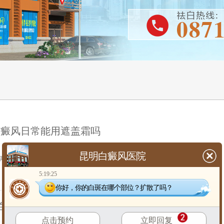
白癜风日常能用遮盖霜吗
昆明白癜风医院
霜吗？对于面部有白癜风的人群而言，日常社交与心理状态常受影响，因此使用
5:19:25
你好，你的白斑在哪个部位？扩散了吗？
白癜风患者造成哪些影响
点击预约
立即回复