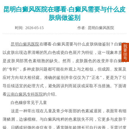
昆明白癜风医院在哪看-白癜风需要与什么皮
肤病做鉴别
时间: 2026-05-15
作者: 昆明白癜风医院
昆明
白癜风
医院
在哪看-白癜风需要与什么皮肤病做鉴别？白癜风
我
要
以皮肤出现边界清晰的乳白色或瓷白色斑片为特征，这一现象本质上
挂
号
是皮肤局部黑色素细胞的缺失。然而，皮肤颜色的改变并非白癜风
的“专利”，多种皮肤问题都可能在外观上与之相似，但成因、发展及
应对方向却大相径庭。准确的鉴别并非仅仅为了“正名”，更是为了引
导后续适宜的处理方式，避免因误判而延误或采取不当措施。下面请
看
云南白癜风专科医院
的介绍。
白色糠疹常见于儿童
这是一种常出现在儿童及青少年面部的色素减退斑，表面常有细
薄鳞屑，边缘模糊。与白癜风纯粹的色素脱失不同，它更多与皮肤干
燥、日晒或轻微的炎症有关，通常随年龄增长可自行改善，无需过度