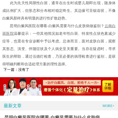
此为先天性局限性白斑，通常在出生时或婴儿期即出现，随身体
成比例扩大，但形态和分布相对稳定终生。其边缘可呈锯齿状，不像
白癜风那样具有明显的进行性扩散趋势。
昆明白癜风医院在哪看-白癜风需要与什么皮肤病做鉴别？
云南白
斑医院
温馨提示：一些其他情况如老年性白斑、特发性点状色素减少
症等，也需在专业诊断中予以考虑。总体而言，面对皮肤白斑，观察
其形态、演变、伴随症状及个人病史至关重要。当存在疑虑时，寻求
医生的帮助，通过伍德灯检查，乃至必要的病理检查进行鉴别，是获
得明确判断和合适处理方案的理性选择。
下一篇：没有了
最新文章
MORE+
昆明白癜风医院在哪看-白癜风需要与什么皮肤病