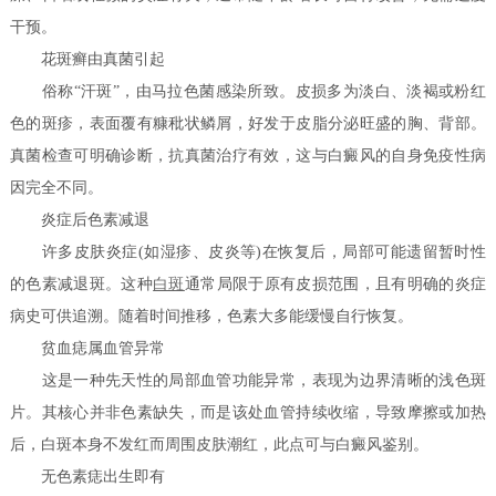
干预。
花斑癣由真菌引起
俗称“汗斑”，由马拉色菌感染所致。皮损多为淡白、淡褐或粉红
色的斑疹，表面覆有糠秕状鳞屑，好发于皮脂分泌旺盛的胸、背部。
真菌检查可明确诊断，抗真菌治疗有效，这与白癜风的自身免疫性病
因完全不同。
炎症后色素减退
许多皮肤炎症(如湿疹、皮炎等)在恢复后，局部可能遗留暂时性
的色素减退斑。这种
白斑
通常局限于原有皮损范围，且有明确的炎症
病史可供追溯。随着时间推移，色素大多能缓慢自行恢复。
贫血痣属血管异常
这是一种先天性的局部血管功能异常，表现为边界清晰的浅色斑
片。其核心并非色素缺失，而是该处血管持续收缩，导致摩擦或加热
后，白斑本身不发红而周围皮肤潮红，此点可与白癜风鉴别。
无色素痣出生即有