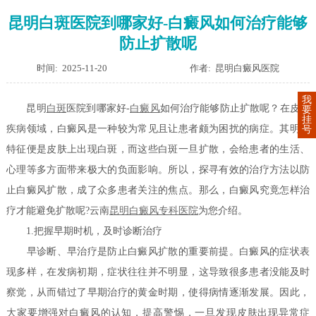
昆明白斑医院到哪家好-白癜风如何治疗能够
防止扩散呢
时间: 2025-11-20
作者: 昆明白癜风医院
我
昆明
白斑
医院到哪家好-
白癜风
如何治疗能够防止扩散呢？在皮肤
要
挂
疾病领域，白癜风是一种较为常见且让患者颇为困扰的病症。其明显
号
特征便是皮肤上出现白斑，而这些白斑一旦扩散，会给患者的生活、
心理等多方面带来极大的负面影响。所以，探寻有效的治疗方法以防
止白癜风扩散，成了众多患者关注的焦点。那么，白癜风究竟怎样治
疗才能避免扩散呢?云南
昆明白癜风专科医院
为您介绍。
1.把握早期时机，及时诊断治疗
早诊断、早治疗是防止白癜风扩散的重要前提。白癜风的症状表
现多样，在发病初期，症状往往并不明显，这导致很多患者没能及时
察觉，从而错过了早期治疗的黄金时期，使得病情逐渐发展。因此，
大家要增强对白癜风的认知，提高警惕，一旦发现皮肤出现异常症