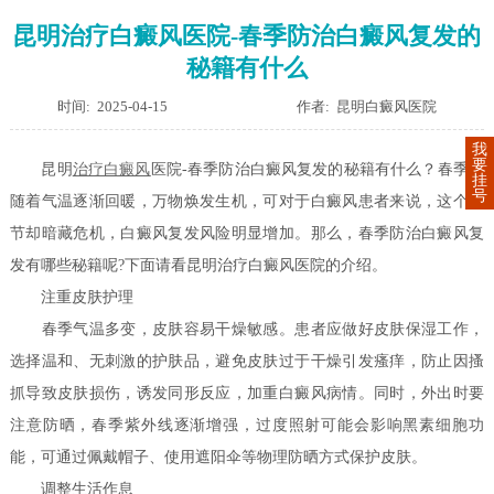
昆明治疗白癜风医院-春季防治白癜风复发的
秘籍有什么
时间: 2025-04-15
作者: 昆明白癜风医院
我
要
昆明
治疗
白癜风
医院-春季防治白癜风复发的秘籍有什么？春季，
挂
号
随着气温逐渐回暖，万物焕发生机，可对于白癜风患者来说，这个季
节却暗藏危机，白癜风复发风险明显增加。那么，春季防治白癜风复
发有哪些秘籍呢?下面请看昆明治疗白癜风医院的介绍。
注重皮肤护理
春季气温多变，皮肤容易干燥敏感。患者应做好皮肤保湿工作，
选择温和、无刺激的护肤品，避免皮肤过于干燥引发瘙痒，防止因搔
抓导致皮肤损伤，诱发同形反应，加重白癜风病情。同时，外出时要
注意防晒，春季紫外线逐渐增强，过度照射可能会影响黑素细胞功
能，可通过佩戴帽子、使用遮阳伞等物理防晒方式保护皮肤。
调整生活作息