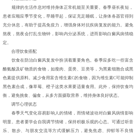
规律的生活作息对维持身体正常机能至关重要。春季昼长夜短，
患者应顺应季节变化，早睡早起，保证充足睡眠，让身体各器官得到
充分休息，有助于提高免疫力，增强身体对抗疾病复发的能力。避免
熬夜，熬夜会打乱生物钟，影响内分泌系统，进而影响白癜风病情稳
定。
合理饮食搭配
饮食在防治白癜风复发中扮演着重要角色。春季应多吃一些富含
酪氨酸及矿物质的食物，如瘦肉、蛋类、豆类等，为黑素细胞合成黑
色素提供原料。减少食用富含维生素C的食物，因为维生素C可能抑制
黑色素合成，像草莓、橙子这类水果要适量食用。此外，保持饮食均
衡，避免挑食、偏食，从多方面摄取营养，维持身体良好状态。
调节心理状态
春季天气变化容易影响人的情绪，而情绪波动对白癜风病情影响
明显。患者要学会自我调节情绪，保持积极乐观的心态。可通过听音
乐、散步、与朋友交流等方式缓解压力，避免焦虑、抑郁等不良情