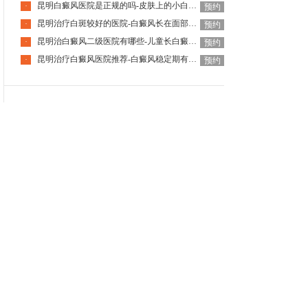
昆明白癜风医院是正规的吗-皮肤上的小白点就是白癜风吗
·
预约
昆明治疗白斑较好的医院-白癜风长在面部该怎么正确治疗
·
预约
昆明治白癜风二级医院有哪些-儿童长白癜风都和哪些因素有关系
·
预约
昆明治疗白癜风医院推荐-白癜风稳定期有哪些特征
·
预约