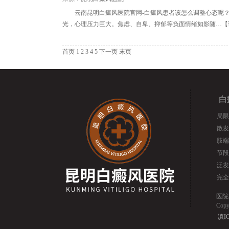
云南昆明白癜风医院官网-白癜风患者该怎么调整心态呢
光，心理压力巨大。焦虑、自卑、抑郁等负面情绪如影随…【
首页 1
2
3
4
5
下一页
末页
白
局限
散发
肢端
节段
泛发
完全
医院
Cop
滇IC