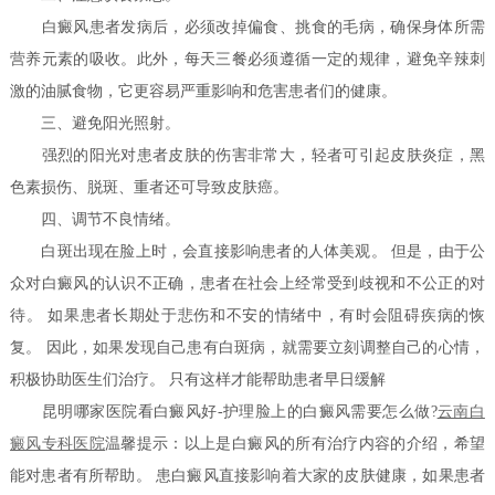
白癜风患者发病后，必须改掉偏食、挑食的毛病，确保身体所需
营养元素的吸收。此外，每天三餐必须遵循一定的规律，避免辛辣刺
激的油腻食物，它更容易严重影响和危害患者们的健康。
三、避免阳光照射。
强烈的阳光对患者皮肤的伤害非常大，轻者可引起皮肤炎症，黑
色素损伤、脱斑、重者还可导致皮肤癌。
四、调节不良情绪。
白斑出现在脸上时，会直接影响患者的人体美观。 但是，由于公
众对白癜风的认识不正确，患者在社会上经常受到歧视和不公正的对
待。 如果患者长期处于悲伤和不安的情绪中，有时会阻碍疾病的恢
复。 因此，如果发现自己患有白斑病，就需要立刻调整自己的心情，
积极协助医生们治疗。 只有这样才能帮助患者早日缓解
昆明哪家医院看白癜风好-护理脸上的白癜风需要怎么做?
云南白
癜风专科医院
温馨提示：以上是白癜风的所有治疗内容的介绍，希望
能对患者有所帮助。 患白癜风直接影响着大家的皮肤健康，如果患者