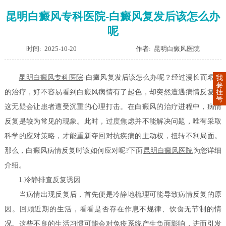
昆明白癜风专科医院-白癜风复发后该怎么办
呢
时间: 2025-10-20
作者: 昆明白癜风医院
昆明
白癜风
专科医院
-白癜风复发后该怎么办呢？经过漫长而艰辛
我
要
挂
的治疗，好不容易看到白癜风病情有了起色，却突然遭遇病情反复，
号
这无疑会让患者遭受沉重的心理打击。在白癜风的治疗进程中，病情
反复是较为常见的现象。此时，过度焦虑并不能解决问题，唯有采取
科学的应对策略，才能重新夺回对抗疾病的主动权，扭转不利局面。
那么，白癜风病情反复时该如何应对呢?下面
昆明白癜风医院
为您详细
介绍。
1.冷静排查反复诱因
当病情出现反复后，首先便是冷静地梳理可能导致病情反复的原
因。回顾近期的生活，看看是否存在作息不规律、饮食无节制的情
况。这些不良的生活习惯可能会对免疫系统产生负面影响，进而引发