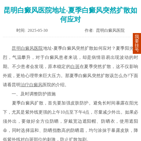
昆明白癜风医院地址-夏季白癜风突然扩散如
何应对
时间: 2025-05-30
作者: 昆明白癜风医院
我
要
挂
昆明
白癜风
医院
地址-夏季白癜风突然扩散如何应对？夏季阳光炽
号
烈，气温攀升，对于白癜风患者来说，却是病情容易出现波动的时
期。不少患者会发现，原本稳定的
白斑
在夏季突然扩散，这不仅影响
外观，更给心理带来巨大压力。那夏季白癜风突然扩散该怎么办?下面
请看昆明
治疗白癜风
医院的介绍。
一、及时调整防护措施
夏季白癜风扩散，首先要加强皮肤防护。避免长时间暴露在阳光
下，尤其是紫外线更强的上午10点至下午4点，尽量减少外出。如果必
须外出，要做好全方位防晒，穿戴宽边遮阳帽、防晒衣，使用遮阳
伞，同时选择温和、防晒指数高的防晒霜，均匀涂抹于暴露皮肤，降
低紫外线对白斑部位的刺激，防止扩散加剧。