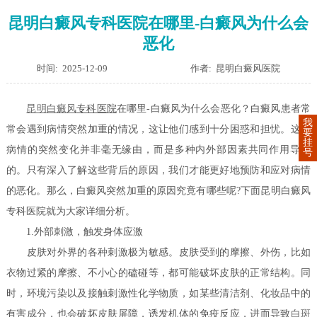
昆明白癜风专科医院在哪里-白癜风为什么会
恶化
时间: 2025-12-09
作者: 昆明白癜风医院
昆明
白癜风
专科医院
在哪里-白癜风为什么会恶化？白癜风患者常
我
常会遇到病情突然加重的情况，这让他们感到十分困惑和担忧。这种
要
挂
病情的突然变化并非毫无缘由，而是多种内外部因素共同作用导致
号
的。只有深入了解这些背后的原因，我们才能更好地预防和应对病情
的恶化。那么，白癜风突然加重的原因究竟有哪些呢?下面昆明白癜风
专科医院就为大家详细分析。
1.外部刺激，触发身体应激
皮肤对外界的各种刺激极为敏感。皮肤受到的摩擦、外伤，比如
衣物过紧的摩擦、不小心的磕碰等，都可能破坏皮肤的正常结构。同
时，环境污染以及接触刺激性化学物质，如某些清洁剂、化妆品中的
有害成分，也会破坏皮肤屏障，诱发机体的免疫反应，进而导致
白斑