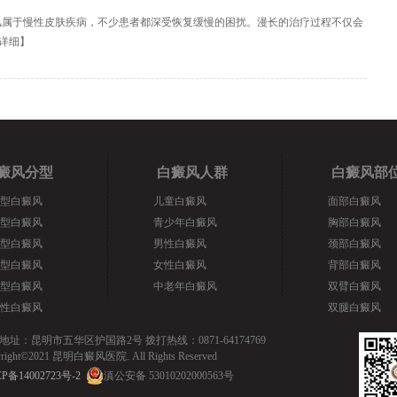
风属于慢性皮肤疾病，不少患者都深受恢复缓慢的困扰。漫长的治疗过程不仅会
详细
】
癜风分型
白癜风人群
白癜风部
型白癜风
儿童白癜风
面部白癜风
型白癜风
青少年白癜风
胸部白癜风
型白癜风
男性白癜风
颈部白癜风
型白癜风
女性白癜风
背部白癜风
型白癜风
中老年白癜风
双臂白癜风
性白癜风
双腿白癜风
地址：昆明市五华区护国路2号 拨打热线：0871-64174769
yright©2021 昆明白癜风医院. All Rights Reserved
P备14002723号-2
滇公安备 53010202000563号