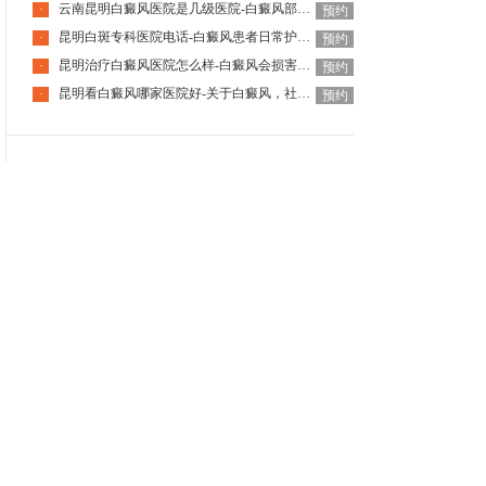
云南昆明白癜风医院是几级医院-白癜风部位出现外伤应如何处理
·
预约
昆明白斑专科医院电话-白癜风患者日常护理应注意哪些方面
·
预约
昆明治疗白癜风医院怎么样-白癜风会损害机体免疫功能吗
·
预约
昆明看白癜风哪家医院好-关于白癜风，社会上有哪些常见的认识误
·
预约