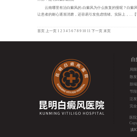
云南哪里有治白癜风的-白癜风为什么恢复的慢呢？白癜
让患者的耐心逐渐消磨，还容易引发焦虑情绪。实际上，…【
首页
上一页
1
2
3
4
5
6
7
8
9
10
11
下一页
末页
白
局限
散发
肢端
节段
泛发
完全
医院
Cop
滇IC